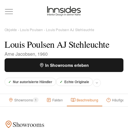
Magazin
Objekte
›
Louis Poulsen
› Louis Poulsen AJ Stehleuchte
Showrooms
Louis Poulsen AJ Stehleuchte
Arne Jacobsen, 1960
Designer
In Showrooms erleben
Objekte
✓
Nur autorisierte Händler
✓
Echte Originale
Showrooms
1
Fakten
Beschreibung
Häufige F
Über uns
Showrooms
Für Händler