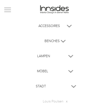
Magazin
Showrooms
Designer
Objekte
Über uns
Louis Poulsen
x
Für Händler