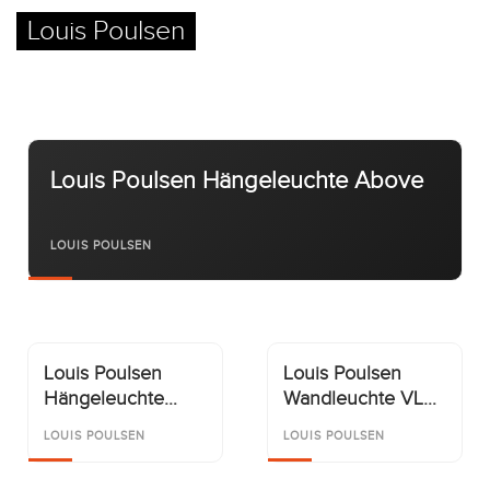
Louis Poulsen
Kontakt
Facebook
Louis Poulsen Hängeleuchte Above
Twitter
Pinterest
LOUIS POULSEN
Instagram
Louis Poulsen
Louis Poulsen
Hängeleuchte
Wandleuchte VL
Newsletter
Doo-Wop
Ring Crown
LOUIS POULSEN
LOUIS POULSEN