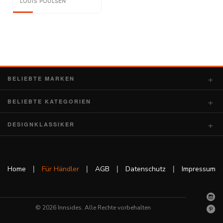
LOUIS POULSEN
BELIEBTE MARKEN
BELIEBTE KATEGORIEN
DESIGNKLASSIKER
|
|
|
|
Home
Für Händler
AGB
Datenschutz
Impressum
© 2026 Innsides. Alle Rechte vorbehalten