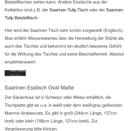
Beistelltischen sehen kann. Andere Esstische aus der
Kollektion sind z.B. der
Saarinen Tulip Tisch
oder der
Saarinen
Mit
Tulip Beistelltisch
.
dem
Laden
Hier wird der Saarinen Tisch sehr schön vorgestellt (Englisch).
des
Man erfährt Wissenswertes über die Herstellung der Stühle als
Videos
auch des Tisches und bekommt ein deutlich besseres Gefühl
akzeptieren
Sie die
für die Wirkung des Tisches und seine Beschaffenheit. Absolut
Datenschutzerklärung
empfehlenswert:
von
YouTube.
Mehr
erfahren
Saarinen Esstisch Oval Maße
Video
Der Säulenfuss ist in Schwarz oder Weiss erhältlich, die
laden
Tischplatte gibt es u.a. in weiß oder dem weiß/grau gefleckten
Marmor Arabescato. Es gibt in groß (244cm Länge, 137cm
YouTube
breit) oder klein (198cm Länge, 121cm breit). Zur
immer
Vergrösserung bitte klicken:
entsperren