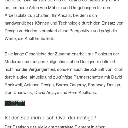
an, um neue Arten von Möbeln und Umgebungen für den
Arbeitsplatz zu schaffen. Ihr Ansatz, bei dem sich
handwerkliches Können und Technologie durch den Einsatz von
Design verbinden, verankert diese Perspektive und prägt die
Werte, die Knoll heute lebt.
Mit
Eine lange Geschichte der Zusammenarbeit mit Pionieren der
dem
Laden
Moderne und mutigen zeitgenössischen Designern definiert
des
nicht nur die Vergangenheit, sondern auch die Zukunft von Knoll
Videos
durch aktive, aktuelle und zukünftige Partnerschaften mit David
akzeptieren
Sie die
Rockwell, Antenna Design, Barber Osgerby, Formway Design,
Datenschutzerklärung
Don Chadwick, David Adjaye und Rem Koolhaas.
von
YouTube.
Mehr
erfahren
Ist der Saarinen Tisch Oval der richtige?
Video
Der Esstisch das vielleicht zentralste Element in einer