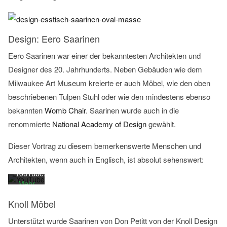
Design: Eero Saarinen
Eero Saarinen war einer der bekanntesten Architekten und
Designer des 20. Jahrhunderts. Neben Gebäuden wie dem
Mit
Milwaukee Art Museum kreierte er auch Möbel, wie den oben
dem
beschriebenen Tulpen Stuhl oder wie den mindestens ebenso
Laden
bekannten
Womb Chair
. Saarinen wurde auch in die
des
Videos
renommierte
National Academy of Design
gewählt.
akzeptieren
Sie die
Dieser Vortrag zu diesem bemerkenswerte Menschen und
Datenschutzerklärung
Architekten, wenn auch in Englisch, ist absolut sehenswert:
von
YouTube.
Mehr
erfahren
Knoll Möbel
Video
Unterstützt wurde Saarinen von Don Petitt von der Knoll Design
laden