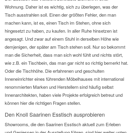
laden
Wohnung. Daher ist es wichtig, sich zu überlegen, was der
Tisch ausstrahlen soll. Einen der größten Fehler, den man
YouTube
machen kann, ist es, einen Tisch im Stehen, ohne sich
immer
hingesetzt zu haben, zu kaufen. In aller Ruhe hinsetzen ist
entsperren
angesagt. Und zwar auf einem Stuhl in derselben Höhe wie
demjenigen, der später am Tisch stehen soll. Nur so bekommt
man die Sicherheit, dass man sich wohl fühlt und nichts stört,
wie z.B. ein Tischbein, das man gar nicht so richtig bemerkt hat.
Oder die Tischhöhe. Die erfahrenen und geschulten
Inneneinrichter eines führenden Möbelhauses mit international
renommierten Marken und Herstellern sind häufig selbst
Innenarchitekten, haben viele Projekte erfolgreich betreut und
können hier die richtigen Fragen stellen.
Den Knoll Saarinen Esstisch ausprobieren
Showrooms, die den Saarinen Esstisch aktuell zum Erleben
und Geniessen in der Ausstellung führen, sind hier weiter unten