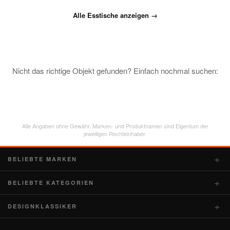
Alle Esstische anzeigen →
Nicht das richtige Objekt gefunden? Einfach nochmal suchen:
Alle Angaben ohne Gewähr. Marken- und Produktnamen sind Eigentum der
jeweiligen Rechteinhaber.
BELIEBTE MARKEN
BELIEBTE KATEGORIEN
DESIGNKLASSIKER