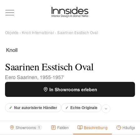
Magazin
Objekte
›
Knoll International
› Saarinen Esstisch Oval
Showrooms
Designer
Saarinen Esstisch Oval
Eero Saarinen, 1955-1957
Objekte
In Showrooms erleben
✓
Nur autorisierte Händler
✓
Echte Originale
Über uns
Showrooms
1
Fakten
Beschreibung
Häufige F
Für Händler