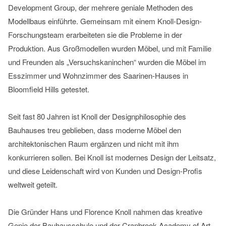
Development Group, der mehrere geniale Methoden des
Modellbaus einführte. Gemeinsam mit einem Knoll-Design-
YouTube
Forschungsteam erarbeiteten sie die Probleme in der
immer
Produktion. Aus Großmodellen wurden Möbel, und mit Familie
entsperren
und Freunden als „Versuchskaninchen“ wurden die Möbel im
Esszimmer und Wohnzimmer des Saarinen-Hauses in
Bloomfield Hills getestet.
Seit fast 80 Jahren ist Knoll der Designphilosophie des
Bauhauses treu geblieben, dass moderne Möbel den
architektonischen Raum ergänzen und nicht mit ihm
konkurrieren sollen. Bei Knoll ist modernes Design der Leitsatz,
und diese Leidenschaft wird von Kunden und Design-Profis
weltweit geteilt.
Die Gründer Hans und Florence Knoll nahmen das kreative
Genie der Bauhausschule und der Cranbrook Academy of Art