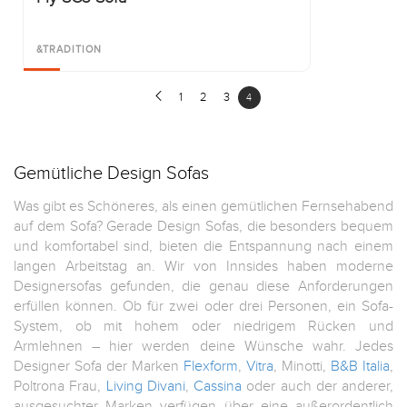
&TRADITION
1
2
3
4
Gemütliche Design Sofas
Was gibt es Schöneres, als einen gemütlichen Fernsehabend
auf dem Sofa? Gerade Design Sofas, die besonders bequem
und komfortabel sind, bieten die Entspannung nach einem
langen Arbeitstag an. Wir von Innsides haben moderne
Designersofas gefunden, die genau diese Anforderungen
erfüllen können. Ob für zwei oder drei Personen, ein Sofa-
System, ob mit hohem oder niedrigem Rücken und
Armlehnen – hier werden deine Wünsche wahr. Jedes
Designer Sofa der Marken
Flexform
,
Vitra
, Minotti,
B&B Italia
,
Poltrona Frau,
Living Divani
,
Cassina
oder auch der anderer,
ausgesuchter Marken verfügen über eine außerordentlich