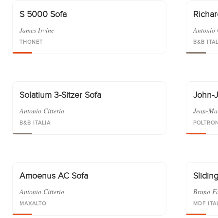
English
S 5000 Sofa
Richar
James Irvine
Antonio 
Deutsch
THONET
B&B ITA
Solatium 3-Sitzer Sofa
John-
Antonio Citterio
Jean-Ma
B&B ITALIA
POLTRO
Amoenus AC Sofa
Slidin
Antonio Citterio
Bruno Fa
MAXALTO
MDF ITA