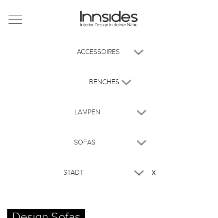
Magazin
Showrooms
Designer
Objekte
x
Über uns
Für Händler
Design Sofas