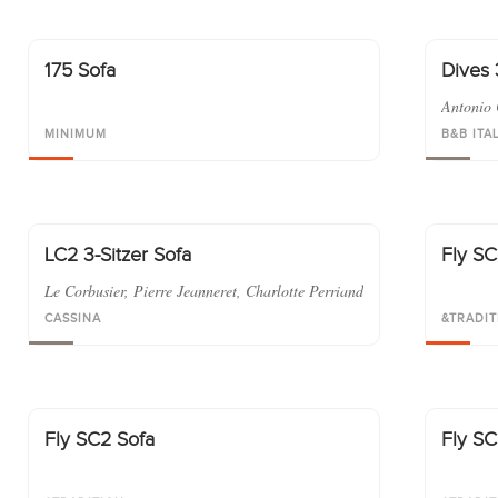
175 Sofa
Dives 
Antonio 
MINIMUM
B&B ITA
LC2 3-Sitzer Sofa
Fly SC
Le Corbusier, Pierre Jeanneret, Charlotte Perriand
CASSINA
&TRADIT
Fly SC2 Sofa
Fly SC