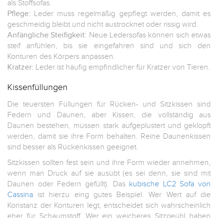
als Stoffsofas.
Pflege:
Leder muss regelmäßig gepflegt werden, damit es
geschmeidig bleibt und nicht austrocknet oder rissig wird.
Anfängliche Steifigkeit:
Neue Ledersofas können sich etwas
steif anfühlen, bis sie eingefahren sind und sich den
Konturen des Körpers anpassen.
Kratzer:
Leder ist häufig empfindlicher für Kratzer von Tieren.
Kissenfüllungen
Die teuersten Füllungen für Rücken- und Sitzkissen sind
Federn und Daunen, aber Kissen, die vollständig aus
Daunen bestehen, müssen stark aufgeplustert und geklopft
werden, damit sie ihre Form behalten. Reine Daunenkissen
sind besser als Rückenkissen geeignet.
Sitzkissen sollten fest sein und ihre Form wieder annehmen,
wenn man Druck auf sie ausübt (es sei denn, sie sind mit
Daunen oder Federn gefüllt). Das
kubische LC2 Sofa von
Cassina
ist hierzu eing gutes Beispiel. Wer Wert auf die
Konstanz der Konturen legt, entscheidet sich wahrscheinlich
eher für Schaumstoff. Wer ein weicheres Sitzgeühl haben