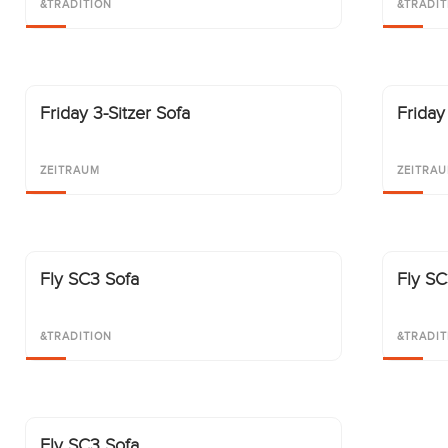
&TRADITION
&TRADIT
Friday 3-Sitzer Sofa
Friday
ZEITRAUM
ZEITRA
Fly SC3 Sofa
Fly SC
&TRADITION
&TRADIT
Fly SC3 Sofa