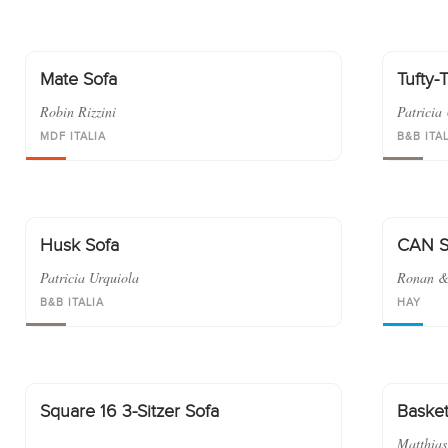
Mate Sofa
Tufty-
Robin Rizzini
Patricia
MDF ITALIA
B&B ITA
Husk Sofa
CAN S
Patricia Urquiola
Ronan &
B&B ITALIA
HAY
Square 16 3-Sitzer Sofa
Basket
Matthia