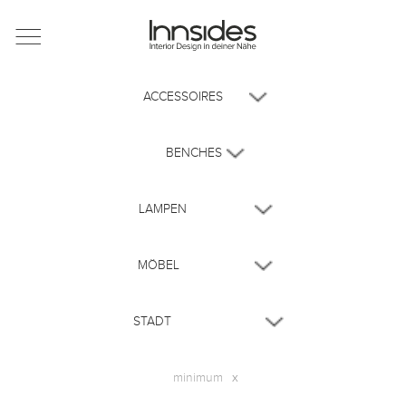
Magazin
Showrooms
Designer
Objekte
Über uns
minimum
x
Für Händler