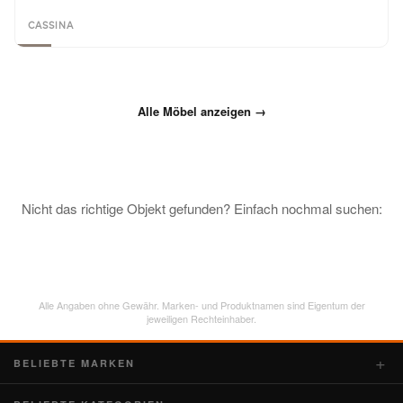
CASSINA
Alle Möbel anzeigen →
Nicht das richtige Objekt gefunden? Einfach nochmal suchen:
Alle Angaben ohne Gewähr. Marken- und Produktnamen sind Eigentum der
jeweiligen Rechteinhaber.
BELIEBTE MARKEN