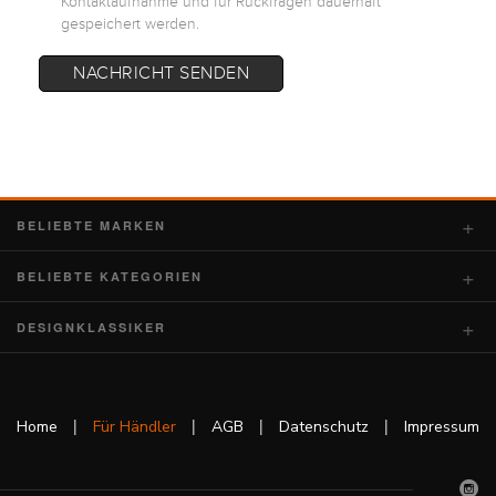
Kontaktaufnahme und für Rückfragen dauerhaft
gespeichert werden.
NACHRICHT SENDEN
BELIEBTE MARKEN
BELIEBTE KATEGORIEN
DESIGNKLASSIKER
|
|
|
|
Home
Für Händler
AGB
Datenschutz
Impressum