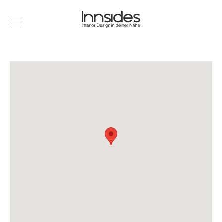
Magazin
Showrooms
Designer
Objekte
Über uns
Für Händler