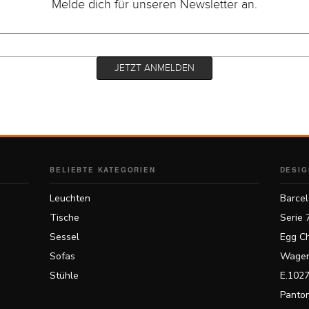
Melde dich für unseren Newsletter an.
BELIEBTE KATEGORIEN
DESIG
Leuchten
Barcel
Tische
Serie 
Sessel
Egg Ch
Sofas
Wagen
Stühle
E.1027
Panton