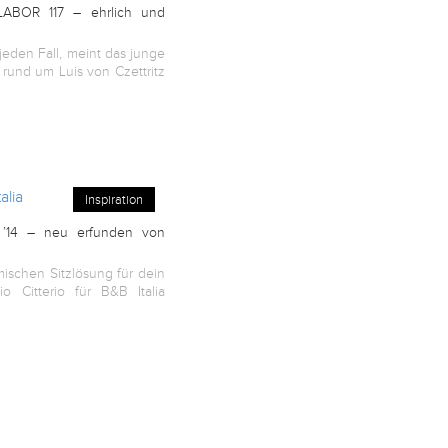
LABOR 117 – ehrlich und
eden Fall, meint das junge
rund um Luis von Czettritz
Inspiration
 ’14 – neu erfunden von
ischen Sitzlösung für dein
 Citterio für B&B Italia