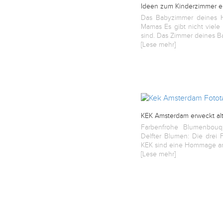
English
Ideen zum Kinderzimmer ei
Das Babyzimmer deines H
Mamas Es gibt nicht viel
sind. Das Zimmer deines Ba
Deutsch
[Lese mehr]
KEK Amsterdam erweckt al
Farbenfrohe Blumenbou
Delfter Blumen: Die drei 
KEK sind eine Hommage an 
[Lese mehr]