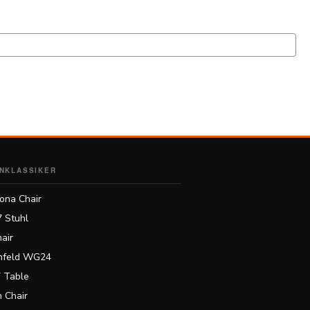
NKLASSIKER
ona Chair
7 Stuhl
air
feld WG24
 Table
 Chair