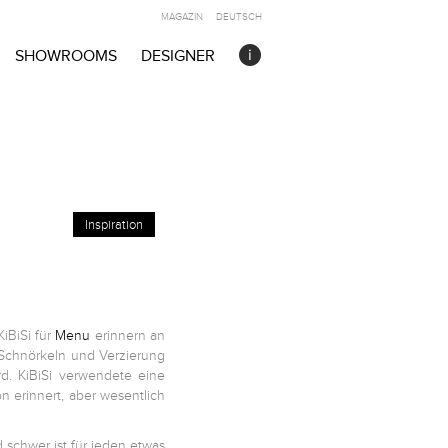
MAGAZIN
DEUTSCH
SHOWROOMS
DESIGNER
Inspiration
iBiSi für
Menu
erinnern an
n Schnörkeln und Verzierung
rd. KiBiSi verwendete eine
 erinnert, aber wesentlich
 schwer ist für jeden etwas