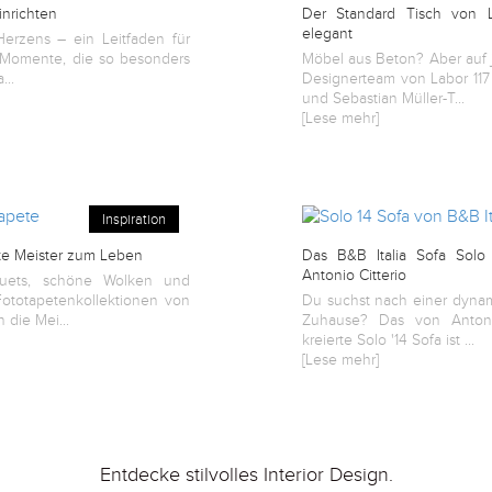
nrichten
Der Standard Tisch von 
elegant
erzens – ein Leitfaden für
e Momente, die so besonders
Möbel aus Beton? Aber auf j
...
Designerteam von Labor 117 
und Sebastian Müller-T...
[Lese mehr]
Inspiration
te Meister zum Leben
Das B&B Italia Sofa Solo
Antonio Citterio
quets, schöne Wolken und
Fototapetenkollektionen von
Du suchst nach einer dynam
die Mei...
Zuhause? Das von Antonio
kreierte Solo '14 Sofa ist ...
[Lese mehr]
Entdecke stilvolles Interior Design.