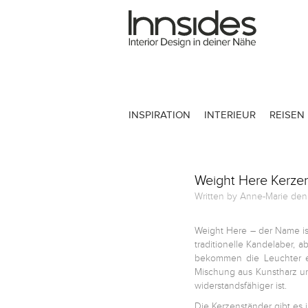
Magazin
Showrooms
INSPIRATION
INTERIEUR
REISEN
Designer
Weight Here Kerzen
Objekte
Written by Anne-Marie den
Weight Here – der Name i
traditionelle Kandelaber, 
Über uns
bekommen die Leuchter ein
Mischung aus Kunstharz un
widerstandsfähiger ist.
Für Händler
Die Kerzenständer gibt es 