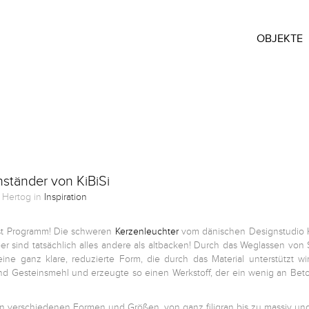
OBJEKTE
ständer von KiBiSi
 Hertog in
Inspiration
st Programm! Die schweren
Kerzenleuchter
vom dänischen Designstudio K
aber sind tatsächlich alles andere als altbacken! Durch das Weglassen vo
e ganz klare, reduzierte Form, die durch das Material unterstützt wi
d Gesteinsmehl und erzeugte so einen Werkstoff, der ein wenig an Beton
in verschiedenen Formen und Größen, von ganz filigran bis zu massiv und