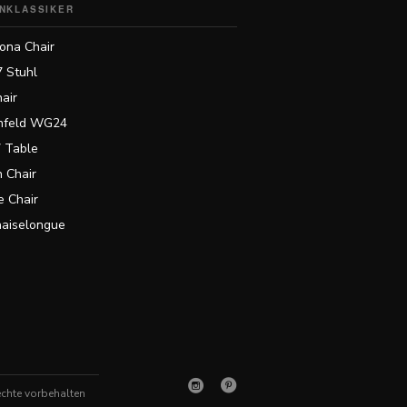
NKLASSIKER
ona Chair
7 Stuhl
air
feld WG24
 Table
 Chair
 Chair
haiselongue
echte vorbehalten