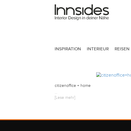
Magazin
Showrooms
INSPIRATION
INTERIEUR
REISEN
Designer
Objekte
citizenoffice + home
...
[Lese mehr]
Über uns
Für Händler