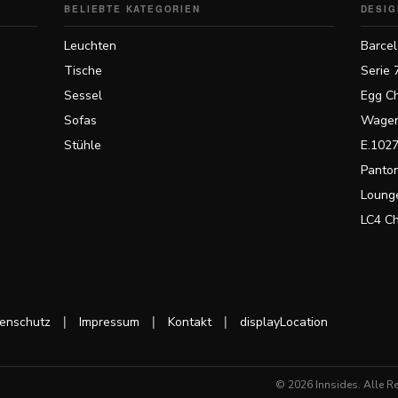
BELIEBTE KATEGORIEN
DESIG
Leuchten
Barcel
Tische
Serie 
Sessel
Egg Ch
Sofas
Wagen
Stühle
E.1027
Panton
Lounge
LC4 C
|
|
|
enschutz
Impressum
Kontakt
displayLocation
© 2026 Innsides. Alle R