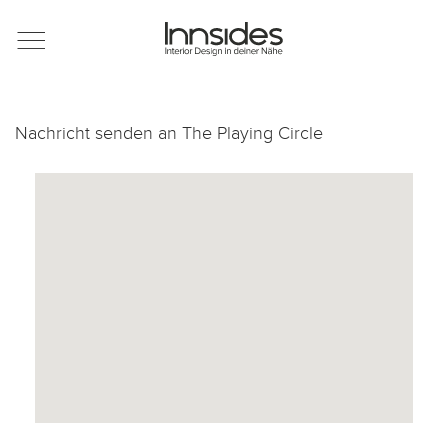
Magazin
Showrooms
Nachricht senden an
The Playing Circle
Designer
Objekte
Über uns
Für Händler