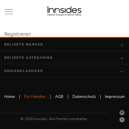
Magazin
Showrooms
Registrieren
BELIEBTE MARKEN
Designer
BELIEBTE KATEGORIEN
DESIGNKLASSIKER
Objekte
|
|
|
|
Home
Für Händler
AGB
Datenschutz
Impressum
Über uns
© 2026 Innsides. Alle Rechte vorbehalten
Für Händler