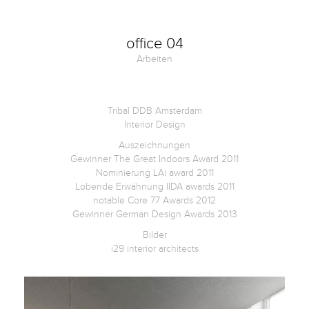
Kontakt
office 04
Arbeiten
Facebook
Twitter
Tribal DDB Amsterdam
Interior Design
Auszeichnungen
Pinterest
Gewinner The Great Indoors Award 2011
Nominierung LAi award 2011
Lobende Erwähnung IIDA awards 2011
Instagram
notable Core 77 Awards 2012
Gewinner German Design Awards 2013
Bilder
i29 interior architects
Newsletter