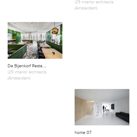
i29 interior architects
(Amsterdam)
D
e Bijenkorf Restaurant
i29 interior architects
(Amsterdam)
home 07