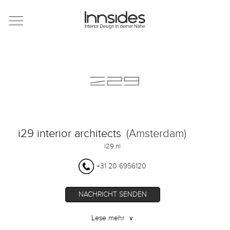
Magazin
Showrooms
Designer
i29 interior architects
(Amsterdam)
Objekte
i29.nl
+31 20 6956120
Über uns
NACHRICHT SENDEN
Lese mehr
∨
Für Händler