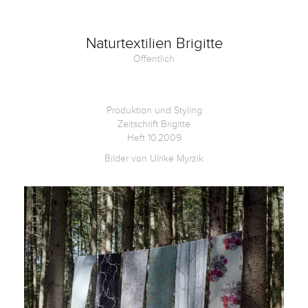
Kontakt
Naturtextilien Brigitte
Öffentlich
Facebook
Twitter
Produktion und Styling
Zeitschrift Brigitte
Heft 10.2009
Pinterest
Bilder von Ulrike Myrzik
Instagram
Newsletter