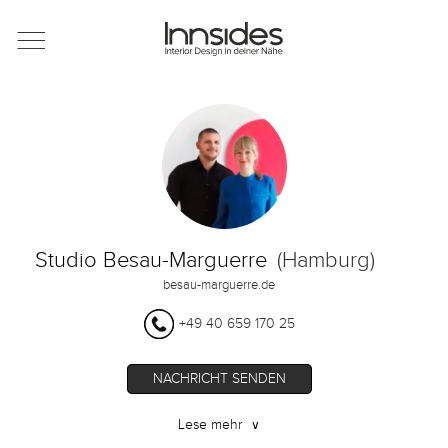
Magazin
Showrooms
Designer
Studio Besau-Marguerre
(Hamburg)
Objekte
besau-marguerre.de
+49 40 659 170 25
Über uns
NACHRICHT SENDEN
Lese mehr
∨
Für Händler