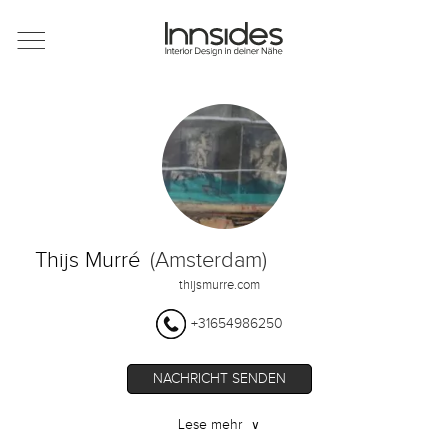
Magazin
Showrooms
Designer
Thijs Murré
(Amsterdam)
Objekte
thijsmurre.com
+31654986250
Über uns
NACHRICHT SENDEN
Lese mehr
∨
Für Händler