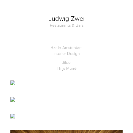
Kontakt
Ludwig Zwei
Restaurants & Bars
Facebook
Twitter
Bar in Amsterdam
Interior Design
Bilder
Pinterest
Thijs Murré
Instagram
Newsletter