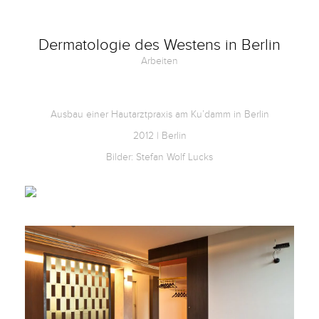
Kontakt
Dermatologie des Westens in Berlin
Arbeiten
Facebook
Ausbau einer Hautarztpraxis am Ku’damm in Berlin
Twitter
2012 | Berlin
Pinterest
Bilder: Stefan Wolf Lucks
Instagram
Newsletter