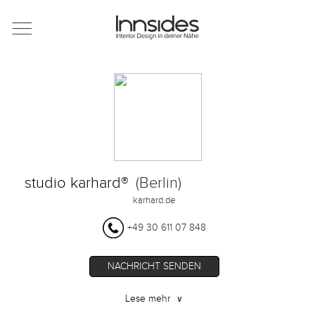
Magazin
Showrooms
Designer
studio karhard®
(Berlin)
Objekte
karhard.de
+49 30 611 07 848
Über uns
NACHRICHT SENDEN
Lese mehr
∨
Für Händler