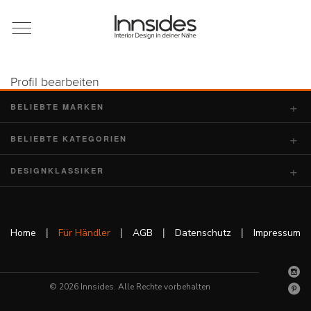
Magazin
Showrooms
Profil bearbeiten
BELIEBTE MARKEN
Designer
BELIEBTE KATEGORIEN
DESIGNKLASSIKER
Objekte
|
|
|
|
Home
Für Händler
AGB
Datenschutz
Impressum
Über uns
© 2026 Innsides. Alle Rechte vorbehalten
Für Händler