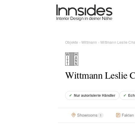
Magazin
Showrooms
Objekte
›
Wittmann
› Wittmann Leslie Cha
Designer
Wittmann Leslie C
Objekte
✓
Nur autorisierte Händler
✓
Ech
Über uns
Showrooms
Fakten
1
Für Händler