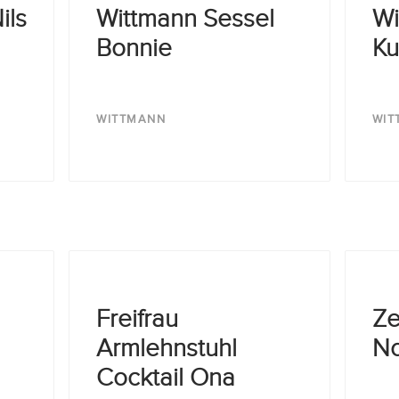
ils
Wittmann Sessel
Wi
Bonnie
Ku
WITTMANN
WIT
Freifrau
Ze
Armlehnstuhl
No
Cocktail Ona