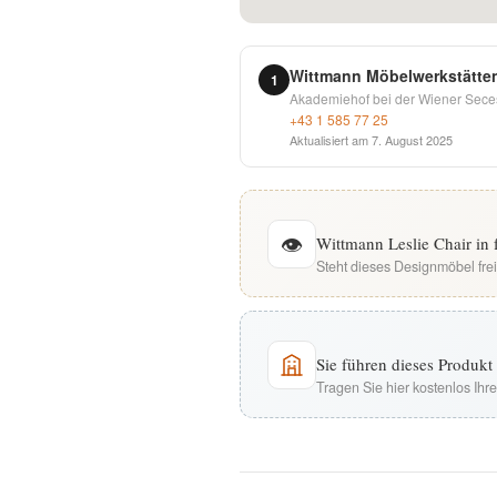
English
Wittmann Möbelwerkstätte
1
Deutsch
Akademiehof bei der Wiener Seces
+43 1 585 77 25
Aktualisiert am
7. August 2025
👁
Wittmann Leslie Chair in
Steht dieses Designmöbel fre
Sie führen dieses Produk
Tragen Sie hier kostenlos Ih