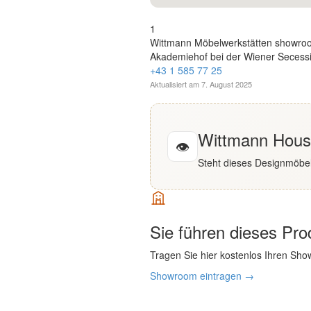
English
1
Wittmann Möbelwerkstätten showro
Deutsch
Akademiehof bei der Wiener Secessi
+43 1 585 77 25
Aktualisiert am
7. August 2025
Wittmann House
👁
Steht dieses Designmöbel
Sie führen dieses Pr
Tragen Sie hier kostenlos Ihren Sho
Showroom eintragen →