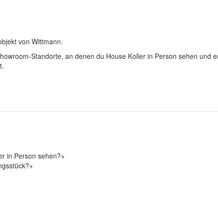
objekt von Wittmann.
e Showroom-Standorte, an denen du House Koller in Person sehen und 
t.
er in Person sehen?
+
ungsstück?
+