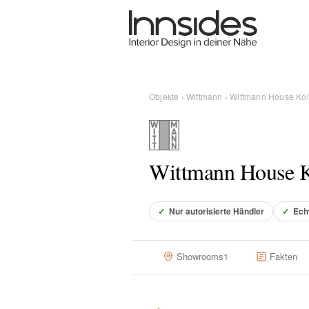
Magazin
Showrooms
Objekte
›
Wittmann
› Wittmann House Kol
Designer
Wittmann House K
Objekte
✓
Nur autorisierte Händler
✓
Ech
Über uns
Showrooms
1
Fakten
Für Händler