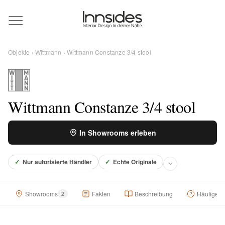
Magazin
Objekte
›
Wittmann
› Wittmann Constanze 3/4 stool
Showrooms
Designer
Wittmann Constanze 3/4 stool
In Showrooms erleben
Objekte
✓
Nur autorisierte Händler
✓
Echte Originale
Über uns
Showrooms
2
Fakten
Beschreibung
Häufige F
Für Händler