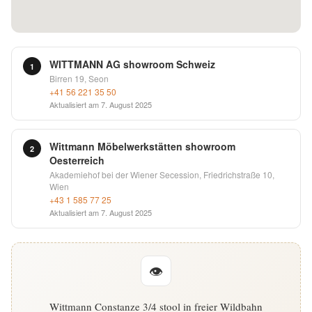
English
Deutsch
WITTMANN AG showroom Schweiz
1
Birren 19, Seon
+41 56 221 35 50
Aktualisiert am
7. August 2025
Wittmann Möbelwerkstätten showroom
2
Oesterreich
Akademiehof bei der Wiener Secession, Friedrichstraße 10,
Wien
+43 1 585 77 25
Aktualisiert am
7. August 2025
👁
Wittmann Constanze 3/4 stool in freier Wildbahn