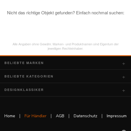
Nicht das richtige Objekt gefunden? Einfach nochmal suchen:
Alle Angaben ohne Gewähr. Marken- und Produktnamen sind Eigentum der
jeweiligen Rechteinhaber.
BELIEBTE MARKEN
BELIEBTE KATEGORIEN
DESIGNKLASSIKER
|
|
|
|
Home
Für Händler
AGB
Datenschutz
Impressum