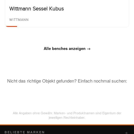
Wittmann Sessel Kubus
WITTMANN
Alle benches anzeigen →
Nicht das richtige Objekt gefunden? Einfach nochmal suchen:
Alle Angaben ohne Gewähr. Marken- und Produktnamen sind Eigentum der
jeweiligen Rechteinhaber.
BELIEBTE MARKEN