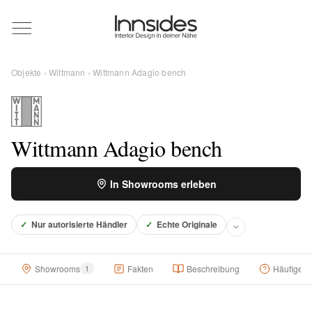
Magazin
Objekte
›
Wittmann
› Wittmann Adagio bench
Showrooms
Designer
Wittmann Adagio bench
In Showrooms erleben
Objekte
✓
Nur autorisierte Händler
✓
Echte Originale
Über uns
Showrooms
1
Fakten
Beschreibung
Häufige F
Für Händler