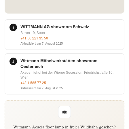
English
Deutsch
WITTMANN AG showroom Schweiz
1
Birren 19, Seon
+41 56 221 35 50
Aktualisiert am
7. August 2025
Wittmann Möbelwerkstätten showroom
2
Oesterreich
Akademiehof bei der Wiener Secession, Friedrichstraße 10,
Wien
+43 1 585 77 25
Aktualisiert am
7. August 2025
👁
Wittmann Acacia floor lamp in freier Wildbahn gesehen?