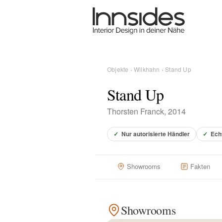
Magazin
Showrooms
Objekte
›
Wilkhahn
› Stand Up
Stand Up
Designer
Thorsten Franck, 2014
Objekte
✓
Nur autorisierte Händler
✓
Ech
Showrooms
Fakten
Über uns
Showrooms
Für Händler