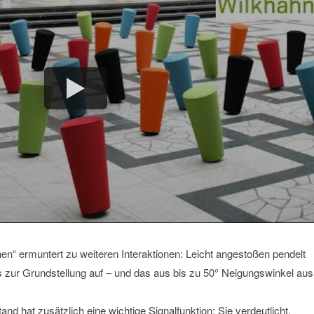
n“ ermuntert zu weiteren Interaktionen: Leicht angestoßen pendelt
is zur Grundstellung auf – und das aus bis zu 50° Neigungswinkel aus
nd hat zusätzlich eine wichtige Signalfunktion: Sie verdeutlicht,