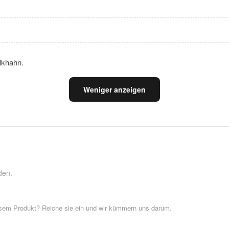
lkhahn.
Weniger anzeigen
den.
esem Produkt? Reiche sie ein und wir kümmern uns darum.