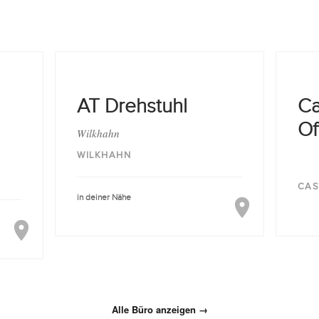
AT Drehstuhl
Ca
Of
Wilkhahn
WILKHAHN
CAS
in deiner Nähe
Alle Büro anzeigen →