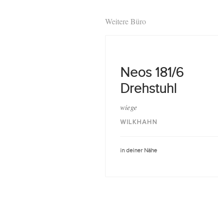
Weitere Büro
Neos 181/6
Drehstuhl
wiege
WILKHAHN
in deiner Nähe