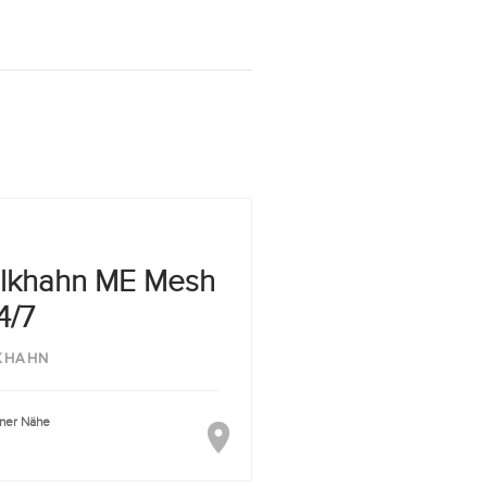
lkhahn ME Mesh
4/7
KHAHN
iner Nähe