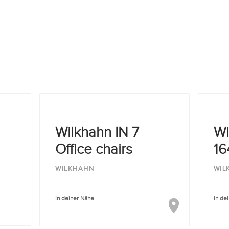
Wilkhahn IN 7
Wi
Office chairs
16
WILKHAHN
WIL
in deiner Nähe
in de