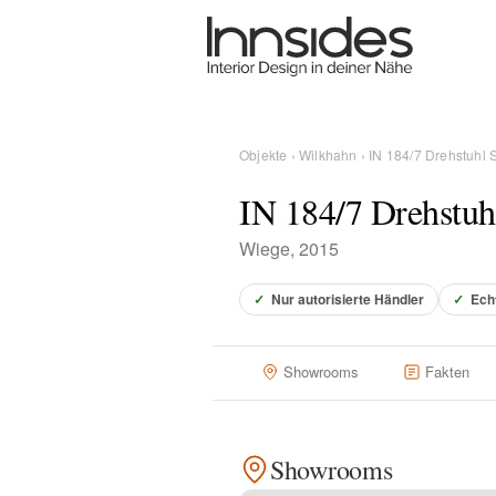
Magazin
Showrooms
Objekte
›
Wilkhahn
› IN 184/7 Drehstuhl
IN 184/7 Drehstuh
Designer
Wiege, 2015
Objekte
✓
Nur autorisierte Händler
✓
Ech
Showrooms
Fakten
Über uns
Showrooms
Für Händler