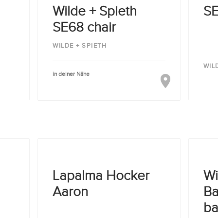
Wilde + Spieth
SE
SE68 chair
WILDE + SPIETH
WIL
in deiner Nähe
Lapalma Hocker
Wi
Aaron
Ba
ba