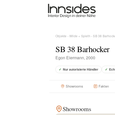
Magazin
Showrooms
Objekte
›
Wilde + Spieth
› SB 38 Barhock
SB 38 Barhocker
Designer
Egon Eiermann, 2000
Objekte
✓
Nur autorisierte Händler
✓
Ech
Showrooms
Fakten
Über uns
Showrooms
Für Händler