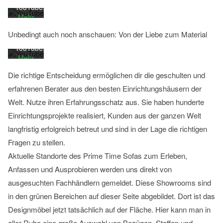
YouTube.
akzeptieren
Mehr
Sie die
erfahren
Datenschutzerklärung
Unbedingt auch noch anschauen: Von der Liebe zum Material
von
Video
YouTube.
laden
Mehr
erfahren
Die richtige Entscheidung ermöglichen dir die geschulten und
Video
erfahrenen Berater aus den besten Einrichtungshäusern der
YouTube
laden
immer
Welt. Nutze ihren Erfahrungsschatz aus. Sie haben hunderte
entsperren
Einrichtungsprojekte realisiert, Kunden aus der ganzen Welt
langfristig erfolgreich betreut und sind in der Lage die richtigen
YouTube
immer
Fragen zu stellen.
entsperren
Aktuelle Standorte des Prime Time Sofas zum Erleben,
Anfassen und Ausprobieren werden uns direkt von
ausgesuchten Fachhändlern gemeldet. Diese Showrooms sind
in den grünen Bereichen auf dieser Seite abgebildet. Dort ist das
Designmöbel jetzt tatsächlich auf der Fläche. Hier kann man in
aller Ruhe eine große Auswahl von Bezügen, Stoffen und