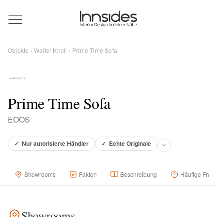
Magazin
Objekte
›
Walter Knoll
› Prime Time Sofa
Showrooms
Designer
Prime Time Sofa
EOOS
Objekte
✓
Nur autorisierte Händler
✓
Echte Originale
Showrooms
Fakten
Beschreibung
Häufige Frag
Über uns
Für Händler
Showrooms