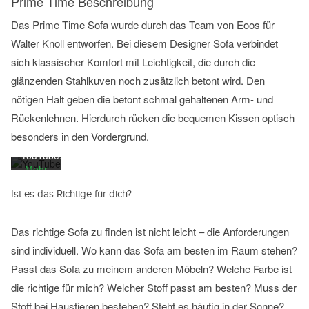
Prime Time Beschreibung
Das Prime Time Sofa wurde durch das Team von Eoos für
Mit
Walter Knoll entworfen. Bei diesem Designer Sofa verbindet
dem
Laden
sich klassischer Komfort mit Leichtigkeit, die durch die
des
glänzenden Stahlkuven noch zusätzlich betont wird. Den
Videos
nötigen Halt geben die betont schmal gehaltenen Arm- und
akzeptieren
Sie die
Rückenlehnen. Hierdurch rücken die bequemen Kissen optisch
Datenschutzerklärung
besonders in den Vordergrund.
von
YouTube.
Mehr
erfahren
Ist es das Richtige für dich?
Video
laden
Das richtige Sofa zu finden ist nicht leicht – die Anforderungen
sind individuell. Wo kann das Sofa am besten im Raum stehen?
Passt das Sofa zu meinem anderen Möbeln? Welche Farbe ist
YouTube
immer
die richtige für mich? Welcher Stoff passt am besten? Muss der
entsperren
Stoff bei Haustieren bestehen? Steht es häufig in der Sonne?