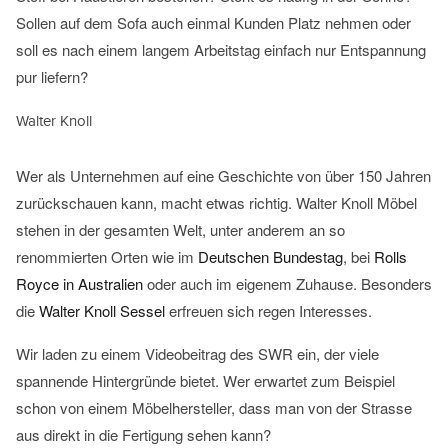
Sollen auf dem Sofa auch einmal Kunden Platz nehmen oder
soll es nach einem langem Arbeitstag einfach nur Entspannung
pur liefern?
Walter Knoll
Wer als Unternehmen auf eine Geschichte von über 150 Jahren
zurückschauen kann, macht etwas richtig. Walter Knoll Möbel
stehen in der gesamten Welt, unter anderem an so
renommierten Orten wie im
Deutschen Bundestag
, bei
Rolls
Mit
Royce in Australien
oder auch im eigenem Zuhause. Besonders
dem
die
Walter Knoll Sessel
erfreuen sich regen Interesses.
Laden
des
Wir laden zu einem Videobeitrag des SWR ein, der viele
Videos
Mit
spannende Hintergründe bietet. Wer erwartet zum Beispiel
akzeptieren
dem
Sie die
Laden
schon von einem Möbelhersteller, dass man von der Strasse
Datenschutzerklärung
des
aus direkt in die Fertigung sehen kann?
von
Videos