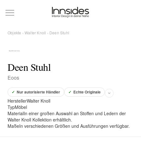
Magazin
Objekte
›
Walter Knoll
› Deen Stuhl
Showrooms
Designer
Deen Stuhl
Eoos
Objekte
✓
Nur autorisierte Händler
✓
Echte Originale
Hersteller
Walter Knoll
Typ
Möbel
Material
In einer großen Auswahl an Stoffen und Ledern der
Über uns
Walter Knoll Kollektion erhältlich.
Maße
In verschiedenen Größen und Ausführungen verfügbar.
Für Händler