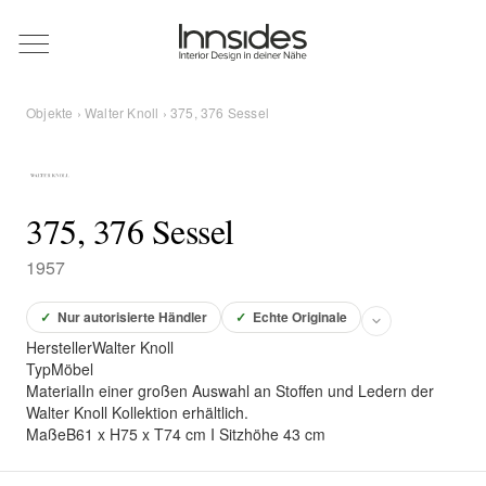
Magazin
Objekte
›
Walter Knoll
› 375, 376 Sessel
Showrooms
Designer
375, 376 Sessel
1957
Objekte
✓
Nur autorisierte Händler
✓
Echte Originale
Hersteller
Walter Knoll
Typ
Möbel
Material
In einer großen Auswahl an Stoffen und Ledern der
Über uns
Walter Knoll Kollektion erhältlich.
Maße
B61 x H75 x T74 cm I Sitzhöhe 43 cm
Für Händler