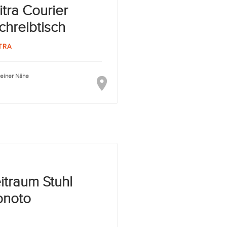
itra Courier
chreibtisch
TRA
deiner Nähe
itraum Stuhl
noto