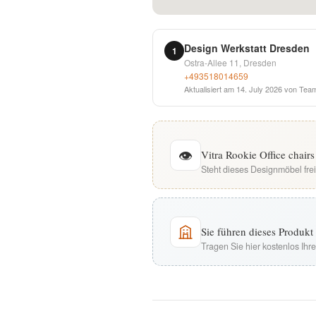
English
Design Werkstatt Dresden
1
Deutsch
Ostra-Allee 11, Dresden
+493518014659
Aktualisiert am
14. July 2026
von Team
👁
Vitra Rookie Office chair
Steht dieses Designmöbel fre
Sie führen dieses Produk
Tragen Sie hier kostenlos Ih