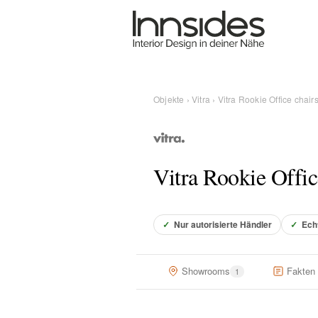
Magazin
Showrooms
Objekte
›
Vitra
› Vitra Rookie Office chair
Designer
Vitra Rookie Offic
Objekte
✓
Nur autorisierte Händler
✓
Ech
Über uns
Showrooms
Fakten
1
Für Händler