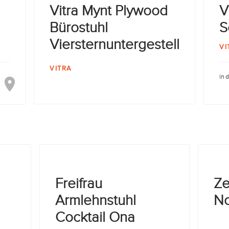
Vitra Mynt Plywood
V
Bürostuhl
S
Viersternuntergestell
VI
VITRA
in 
Freifrau
Ze
Armlehnstuhl
No
Cocktail Ona