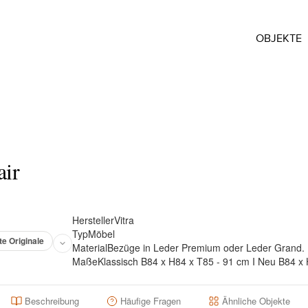
OBJEKTE
ir
Hersteller
Vitra
Typ
Möbel
te Originale
Material
Bezüge in Leder Premium oder Leder Grand.
Maße
Klassisch B84 x H84 x T85 - 91 cm I Neu B84 x
Beschreibung
Häufige Fragen
Ähnliche Objekte