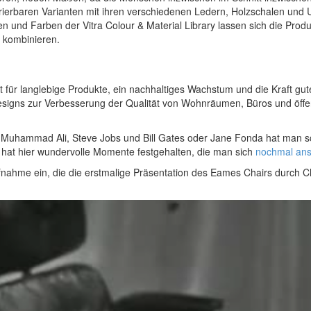
urierbaren Varianten mit ihren verschiedenen Ledern, Holzschalen und U
n und Farben der Vitra Colour & Material Library lassen sich die Prod
en kombinieren.
für langlebige Produkte, ein nachhaltiges Wachstum und die Kraft gute
signs zur Verbesserung der Qualität von Wohnräumen, Büros und öffen
ie Muhammad Ali, Steve Jobs und Bill Gates oder Jane Fonda hat man
hat hier wundervolle Momente festgehalten, die man sich
nochmal an
ufnahme ein, die die erstmalige Präsentation des Eames Chairs durch