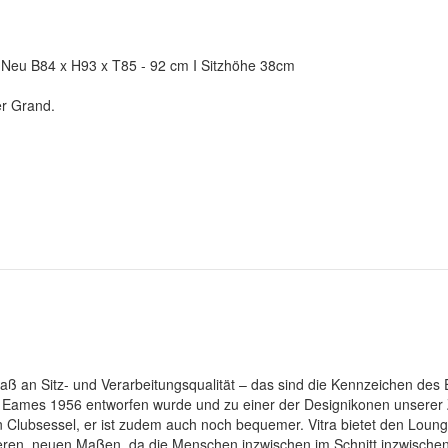
I Neu B84 x H93 x T85 - 92 cm I Sitzhöhe 38cm
r Grand.
aß an Sitz- und Verarbeitungsqualität – das sind die Kennzeichen des
ames 1956 entworfen wurde und zu einer der Designikonen unserer Zei
en Clubsessel, er ist zudem auch noch bequemer. Vitra bietet den Loung
ren, neuen Maßen, da die Menschen inzwischen im Schnitt inzwische