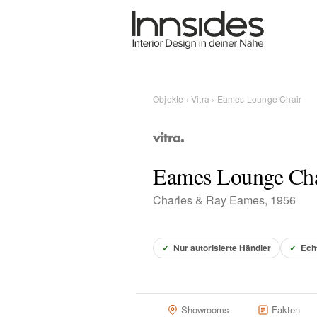
Magazin
Showrooms
Objekte
›
Vitra
› Eames Lounge Chair
Designer
Eames Lounge Cha
Objekte
Charles & Ray Eames, 1956
✓
Nur autorisierte Händler
✓
Ech
Über uns
Für Händler
Showrooms
Fakten