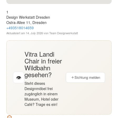
English
1
Design Werkstatt Dresden
Deutsch
Ostra-Allee 11, Dresden
+493518014659
Aktualisiert am
14. July 2026
von Team Designwerkstatt
Vitra Landi
Chair in freier
Wildbahn
gesehen?
👁
Sichtung melden
Steht dieses
Designmöbel frei
zugänglich in einem
Museum, Hotel oder
Café? Trage es ein!