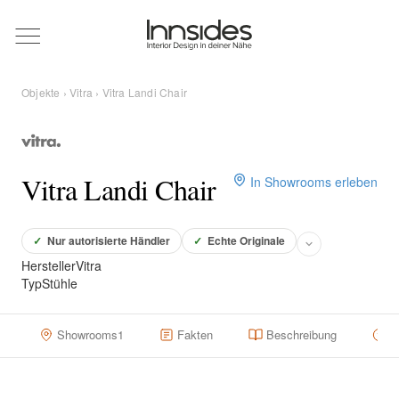
Magazin
Objekte
›
Vitra
› Vitra Landi Chair
Showrooms
Designer
Vitra Landi Chair
In Showrooms erleben
Objekte
✓
Nur autorisierte Händler
✓
Echte Originale
Hersteller
Vitra
Typ
Stühle
Über uns
Showrooms
1
Fakten
Beschreibung
H
Für Händler