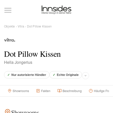
Magazin
Objekte
›
Vitra
› Dot Pillow Kissen
Showrooms
Designer
Dot Pillow Kissen
Hella Jongerius
Objekte
✓
Nur autorisierte Händler
✓
Echte Originale
Showrooms
Fakten
Beschreibung
Häufige Frag
Über uns
Für Händler
Showrooms