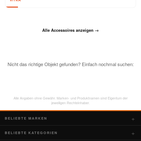
VITRA
Alle Accessoires anzeigen →
Nicht das richtige Objekt gefunden? Einfach nochmal suchen:
Alle Angaben ohne Gewähr. Marken- und Produktnamen sind Eigentum der
jeweiligen Rechteinhaber.
BELIEBTE MARKEN
BELIEBTE KATEGORIEN