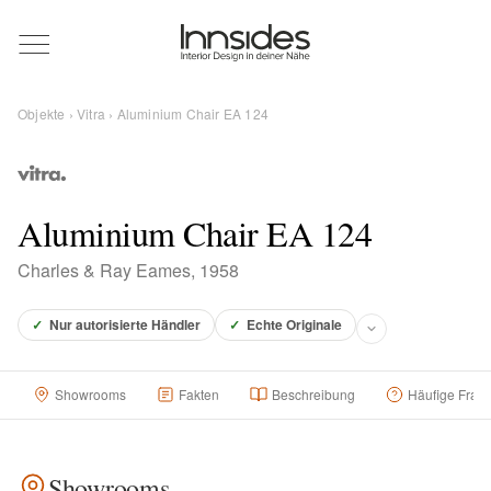
Magazin
Objekte
›
Vitra
› Aluminium Chair EA 124
Showrooms
Designer
Aluminium Chair EA 124
Charles & Ray Eames, 1958
Objekte
✓
Nur autorisierte Händler
✓
Echte Originale
Showrooms
Fakten
Beschreibung
Häufige Frag
Über uns
Für Händler
Showrooms