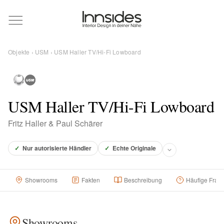
Magazin
Objekte
›
USM
› USM Haller TV/Hi-Fi Lowboard
Showrooms
Designer
USM Haller TV/Hi-Fi Lowboard
Fritz Haller & Paul Schärer
Objekte
✓
Nur autorisierte Händler
✓
Echte Originale
Showrooms
Fakten
Beschreibung
Häufige Frag
Über uns
Für Händler
Showrooms