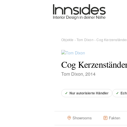
Magazin
Showrooms
Objekte
›
Tom Dixon
› Cog Kerzenstände
Designer
Cog Kerzenstände
Tom Dixon, 2014
Objekte
✓
Nur autorisierte Händler
✓
Ech
Über uns
Showrooms
Fakten
Für Händler