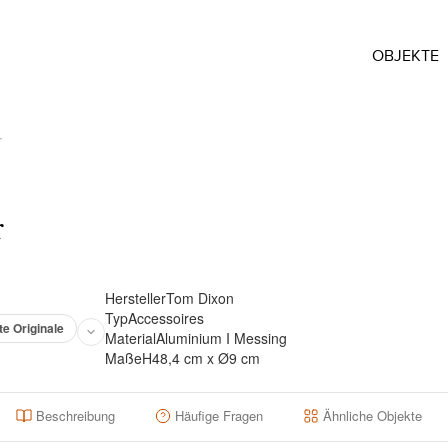
OBJEKTE
r
r
Hersteller
Tom Dixon
Typ
Accessoires
te Originale
Material
Aluminium I Messing
Maße
H48,4 cm x Ø9 cm
Beschreibung
Häufige Fragen
Ähnliche Objekte