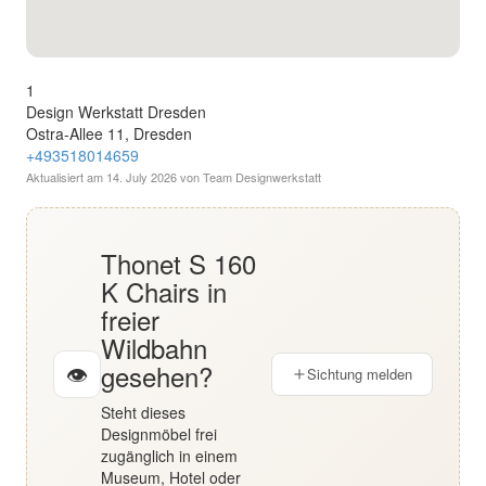
English
Deutsch
1
Design Werkstatt Dresden
Ostra-Allee 11, Dresden
+493518014659
Aktualisiert am
14. July 2026
von Team Designwerkstatt
Thonet S 160
K Chairs in
freier
Wildbahn
gesehen?
👁
Sichtung melden
Steht dieses
Designmöbel frei
zugänglich in einem
Museum, Hotel oder