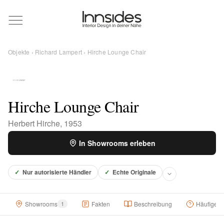
Magazin
Objekte
›
Richard Lampert
› Hirche Lounge Chair
Showrooms
Designer
Hirche Lounge Chair
Herbert Hirche, 1953
Objekte
In Showrooms erleben
✓
Nur autorisierte Händler
✓
Echte Originale
Über uns
Showrooms
1
Fakten
Beschreibung
Häufige F
Für Händler