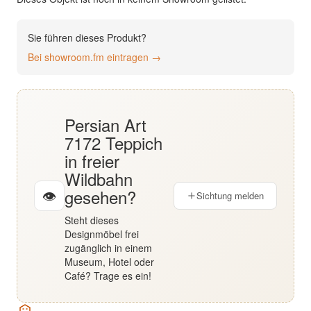
English
Sie führen dieses Produkt?
Deutsch
Bei showroom.fm eintragen →
Persian Art
7172 Teppich
in freier
Wildbahn
gesehen?
👁
Sichtung melden
Steht dieses
Designmöbel frei
zugänglich in einem
Museum, Hotel oder
Café? Trage es ein!