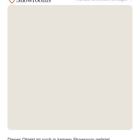
Kontakt
Facebook
Twitter
Pinterest
Instagram
Newsletter
Dieses Objekt ist noch in keinem Showroom gelistet.