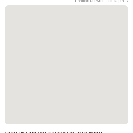
Händler: Showroom eintragen →
Kontakt
Facebook
Twitter
Pinterest
Instagram
Newsletter