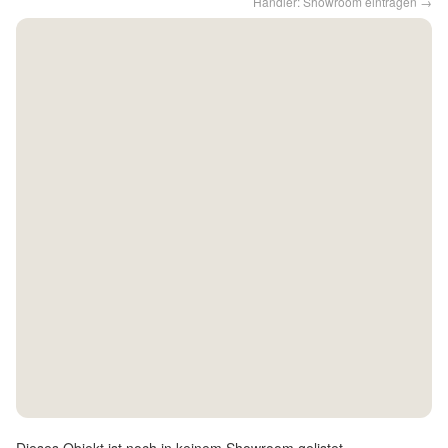
Händler: Showroom eintragen →
Kontakt
Facebook
Twitter
Pinterest
Instagram
Newsletter