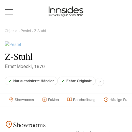
Magazin
Objekte
›
Pestel
› Z-Stuhl
Showrooms
Z-Stuhl
Designer
Ernst Moeckl, 1970
Objekte
✓
Nur autorisierte Händler
✓
Echte Originale
Showrooms
Fakten
Beschreibung
Häufige Frag
Über uns
Showrooms
Für Händler