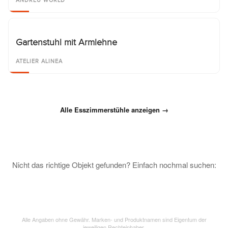
ANDREU WORLD
Gartenstuhl mit Armlehne
ATELIER ALINEA
Alle Esszimmerstühle anzeigen →
Nicht das richtige Objekt gefunden? Einfach nochmal suchen:
Alle Angaben ohne Gewähr. Marken- und Produktnamen sind Eigentum der
jeweiligen Rechteinhaber.