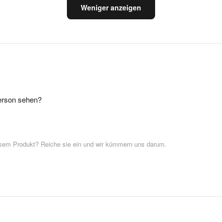
Weniger anzeigen
erson sehen?
esem Produkt? Reiche sie ein und wir kümmern uns darum.