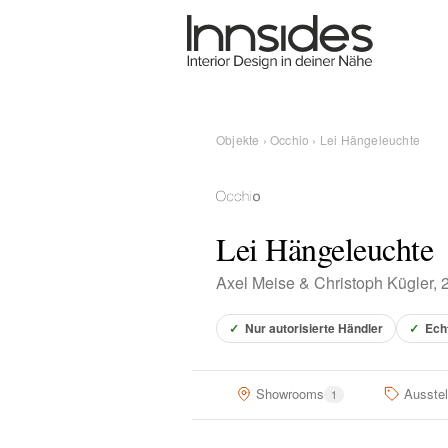
Magazin
Showrooms
Objekte
›
Occhio
› Lei Hängeleuchte
Designer
Lei Hängeleuchte
Objekte
Axel Meise & Christoph Kügler, 
✓
Nur autorisierte Händler
✓
Ech
Über uns
Showrooms
Ausste
1
Für Händler