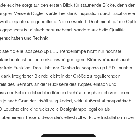
elleuchte sorgt auf den ersten Blick für staunende Blicke, denn der
igner Meise & Kügler wurde hier dank Inspiration durch traditionelle
ll elegante und gemütliche Note erweitert. Doch nicht nur die Optik
gnpendels ist einfach berauschend, sondern auch die Qualität
genschaften und Technik.
stellt die lei sospeso up LED Pendellampe nicht nur höchste
Lichtausbeute ist bei bemerkenswert geringem Stromverbrauch auch
gsfreie Funktion. Das Licht der Occhio lei sospeso up LED Leuchte
ank integrierter Blende leicht in der Größe zu regulierenden
tels des Sensors an der Rückseite des Kopfes einfach und
s der Schirm dabei blendfrei und sehr atmosphärisch von innen
h je nach Grad der Irisöffnung ändert, wirkt äußerst atmosphärisch.
D Leuchte eine eindrucksvolle Designlampe, egal ob als
ber einem Tresen. Besonders effektvoll wirkt die Installation in der