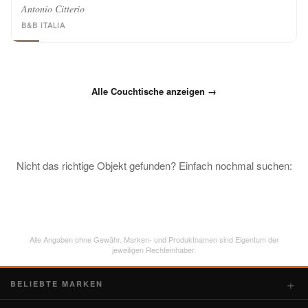
Antonio Citterio
B&B ITALIA
Alle Couchtische anzeigen →
Nicht das richtige Objekt gefunden? Einfach nochmal suchen:
Alle Angaben ohne Gewähr. Marken- und Produktnamen sind Eigentum der
jeweiligen Rechteinhaber.
BELIEBTE MARKEN