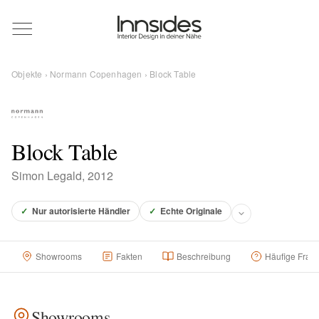
Magazin
Objekte
›
Normann Copenhagen
› Block Table
Showrooms
Designer
Block Table
Simon Legald, 2012
Objekte
✓
Nur autorisierte Händler
✓
Echte Originale
Showrooms
Fakten
Beschreibung
Häufige Frag
Über uns
Für Händler
Showrooms