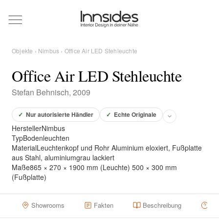
Magazin
Objekte
›
Nimbus
› Office Air LED Stehleuchte
Showrooms
Office Air LED Stehleuchte
Stefan Behnisch, 2009
Designer
✓
Nur autorisierte Händler
✓
Echte Originale
Hersteller
Nimbus
Objekte
Typ
Bodenleuchten
Material
Leuchtenkopf und Rohr Aluminium eloxiert, Fußplatte
aus Stahl, aluminiumgrau lackiert
Maße
865 × 270 × 1900 mm (Leuchte) 500 × 300 mm
(Fußplatte)
Über uns
Showrooms
Fakten
Beschreibung
Hä
Für Händler