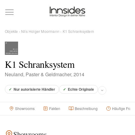
Magazin
Objekte
›
Nils Holger Moormann
› K1 Schranksystem
Showrooms
Designer
K1 Schranksystem
Neuland, Paster & Geldmacher, 2014
Objekte
✓
Nur autorisierte Händler
✓
Echte Originale
Showrooms
Fakten
Beschreibung
Häufige Frag
Über uns
Für Händler
Showrooms