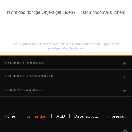
Nicht das richtige Objekt gefunden? Einfach nochmal suchen:
Alle Angaben ohne Gewähr. Marken- und Produktnamen sind Eigentum der
jeweiligen Rechteinhaber.
BELIEBTE MARKEN
BELIEBTE KATEGORIEN
DESIGNKLASSIKER
|
|
|
|
Home
Für Händler
AGB
Datenschutz
Impressum