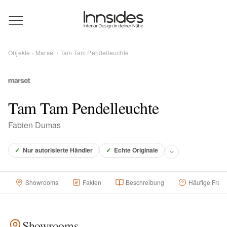
Magazin
Objekte
›
Marset
› Tam Tam Pendelleuchte
Showrooms
Designer
Tam Tam Pendelleuchte
Fabien Dumas
Objekte
✓
Nur autorisierte Händler
✓
Echte Originale
Showrooms
Fakten
Beschreibung
Häufige Frag
Über uns
Für Händler
Showrooms