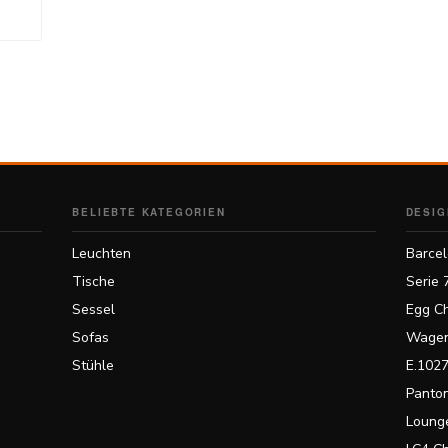
BELIEBTE KATEGORIEN
DESIG
Leuchten
Barcel
Tische
Serie 
Sessel
Egg Ch
Sofas
Wagen
Stühle
E.1027
Panton
Lounge