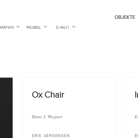
OBJEKTE
AMPEN
MÖBEL
STADT
Ox Chair
I
Hans J. Wegner
E
ERIK JØRGENSEN
E