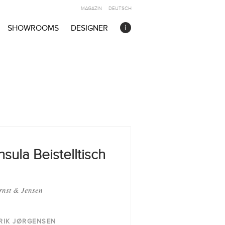
MAGAZIN
DEUTSCH
SHOWROOMS
DESIGNER
nsula Beistelltisch
rnst & Jensen
RIK JØRGENSEN