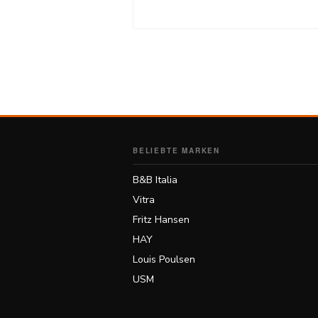
English
Deutsch
BELIEBTE MARKEN
B&B Italia
Vitra
Fritz Hansen
HAY
Louis Poulsen
USM