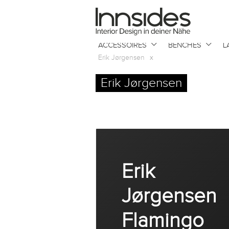
Magazin
ACCESSOIRES
BENCHES
L
Showrooms
Erik Jørgensen
x
Erik Jørgensen
Designer
Objekte
Erik
Über uns
Jørgensen
Flamingo
Für Händler