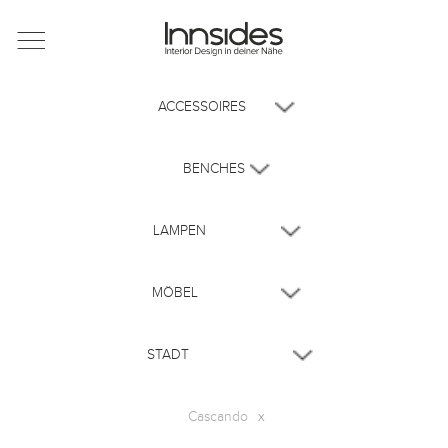
Magazin
Showrooms
Designer
Objekte
Über uns
Cascando
x
Für Händler