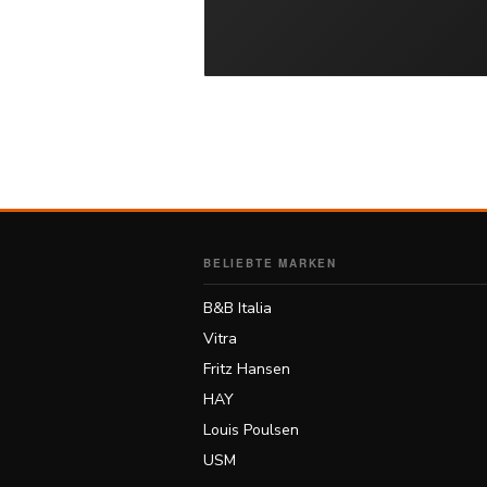
Kontakt
Facebook
Twitter
Pinterest
BELIEBTE MARKEN
Instagram
B&B Italia
Vitra
Fritz Hansen
HAY
Newsletter
Louis Poulsen
USM