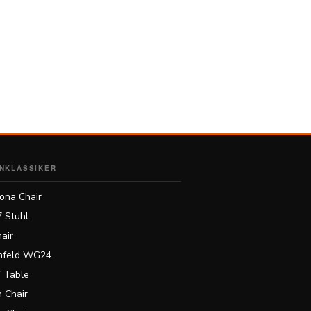
NKLASSIKER
ona Chair
7 Stuhl
air
feld WG24
 Table
 Chair