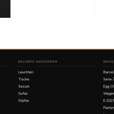
BELIEBTE KATEGORIEN
DESIG
Leuchten
Barcel
Tische
Serie 
Sessel
Egg Ch
Sofas
Wagen
Stühle
E.1027
Panton