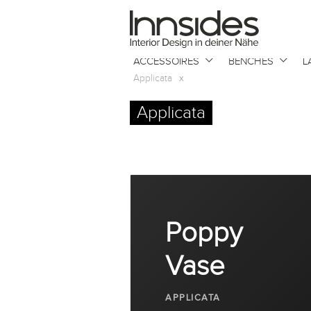
Magazin
ACCESSOIRES
BENCHES
L
Showrooms
Applicata
x
Applicata
Designer
Objekte
Poppy
Über uns
Vase
Für Händler
APPLICATA