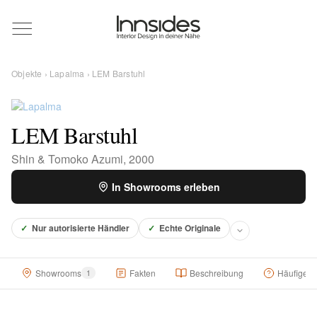
Magazin
Objekte
›
Lapalma
› LEM Barstuhl
Showrooms
LEM Barstuhl
Designer
Shin & Tomoko Azumi, 2000
In Showrooms erleben
Objekte
✓
Nur autorisierte Händler
✓
Echte Originale
Über uns
Showrooms
1
Fakten
Beschreibung
Häufige F
Für Händler