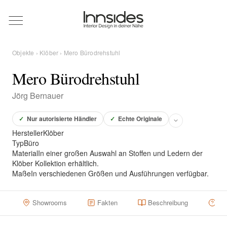
Magazin
Objekte
›
Klöber
› Mero Bürodrehstuhl
Showrooms
Mero Bürodrehstuhl
Jörg Bernauer
Designer
✓
Nur autorisierte Händler
✓
Echte Originale
Hersteller
Klöber
Objekte
Typ
Büro
Material
In einer großen Auswahl an Stoffen und Ledern der
Klöber Kollektion erhältlich.
Maße
In verschiedenen Größen und Ausführungen verfügbar.
Über uns
Showrooms
Fakten
Beschreibung
Hä
Für Händler