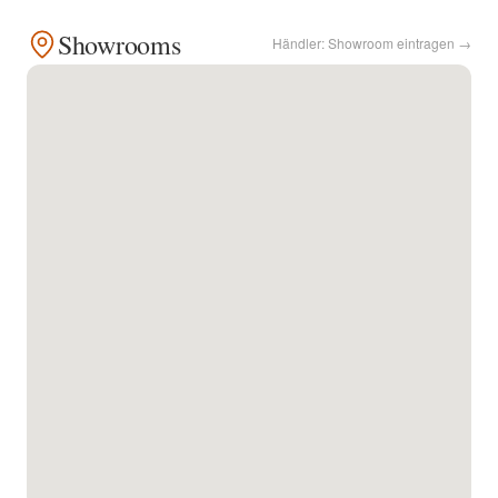
Showrooms
Händler: Showroom eintragen →
Kontakt
Facebook
Twitter
Pinterest
Instagram
Newsletter