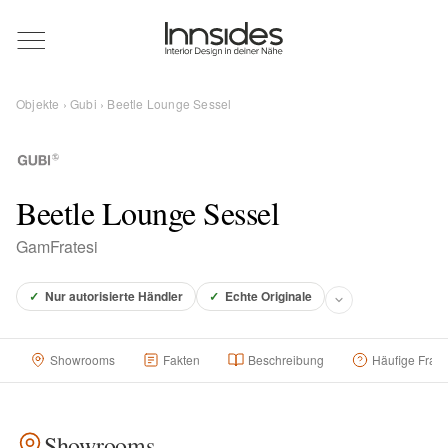
Magazin
Objekte
›
Gubi
› Beetle Lounge Sessel
Showrooms
Designer
Beetle Lounge Sessel
GamFratesi
Objekte
✓
Nur autorisierte Händler
✓
Echte Originale
Showrooms
Fakten
Beschreibung
Häufige Frag
Über uns
Für Händler
Showrooms