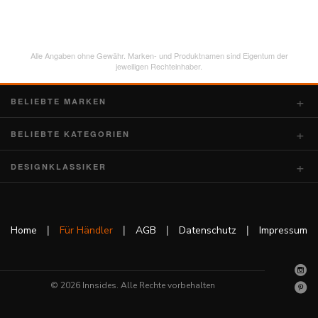
Alle Angaben ohne Gewähr. Marken- und Produktnamen sind Eigentum der
jeweiligen Rechteinhaber.
BELIEBTE MARKEN
BELIEBTE KATEGORIEN
DESIGNKLASSIKER
|
|
|
|
Home
Für Händler
AGB
Datenschutz
Impressum
© 2026 Innsides. Alle Rechte vorbehalten